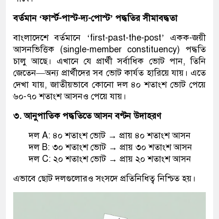
বর্তমান
‘
ফার্স্ট-পাস্ট-দ্য-পোস্ট
’
পদ্ধতির সীমাবদ্ধতা
বাংলাদেশে বর্তমানে ‘first-past-the-post’ একক-জয়ী
আসনভিত্তিক (single-member constituency) পদ্ধতি
চালু আছে। এখানে যে প্রার্থী সর্বাধিক ভোট পান, তিনি
জেতেন—অন্য প্রার্থীদের সব ভোট কার্যত হারিয়ে যায়। এতে
দেখা যায়, জাতীয়ভাবে কোনো দল ৪০ শতাংশ ভোট পেয়ে
৬০-৭০ শতাংশ আসনও পেয়ে যায়।
৩. আনুপাতিক পদ্ধতিতে আসন বণ্টন উদাহরণ
দল A: ৪০ শতাংশ ভোট → প্রায় ৪০ শতাংশ আসন
দল B: ৩০ শতাংশ ভোট → প্রায় ৩০ শতাংশ আসন
দল C: ২০ শতাংশ ভোট → প্রায় ২০ শতাংশ আসন
এভাবে ছোট দলগুলোরও সংসদে প্রতিনিধিত্ব নিশ্চিত হয়।