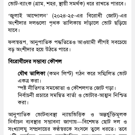
ভোট-ব্যাংক (গ্রাম, শহর, স্থায়ী সমর্থক) ধরে রাখতে পারবে।
‘জুলাই আন্দোলন’ (২০২৪-২৫-এর বিরোধী জোট)-এর
অংশীদার দলগুলো পৃথক তালিকায় দাঁড়ালে ভোট ছড়িয়ে
যাবে।
ফলস্বরূপ, আনুপাতিক পদ্ধতিতেও আওয়ামী লীগই সবচেয়ে
বড় অংশীদার হয়ে উঠতে পারে।
বিরোধীদের সম্ভাব্য কৌশল
যৌথ তালিকা
(কমন লিস্ট) গঠন করে সম্মিলিত ভোট
একত্র করা।
স্পষ্ট নীতিগত সমঝোতা ও কৌশলগত জোট গড়া।
নির্বাচনী প্রচারে সমন্বিত বার্তা ও ভোটার-আহ্বান নিশ্চিত
করা।
আনুপাতিক ভোটব্যবস্থা ন্যায়ভিত্তিক ও অন্তর্ভুক্তিমূলক
নির্বাচন ব্যবস্থার সম্ভাবনা জাগায়—বিশেষত ছোট দল ও
সংখ্যালঘু সম্প্রদায়ের কণ্ঠস্বরকে সংসদে তুলে ধরতে। তবে