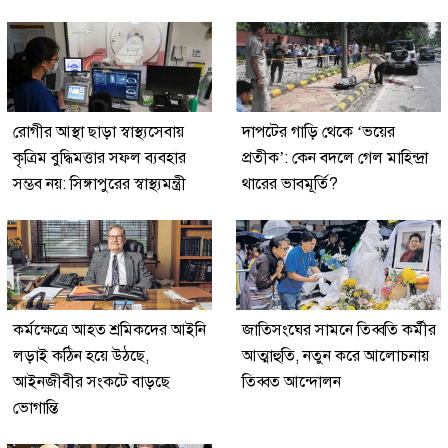
রোগীর আস্থা ছাড়া স্বাস্থ্যসেবায়
দাপটের গাড়ি থেকে ‘ভয়ের
কৃত্রিম বুদ্ধিমত্তার সফল ব্যবহার
প্রতীক’: কেন বদলে গেল মাহিন্দ্রা
সম্ভব নয়: সিঙ্গাপুরের স্বাস্থ্যমন্ত্রী
থারের ভাবমূর্তি?
কর্মক্ষেত্রে আহত শ্রমিকদের আইনি
জাতিসংঘের সামনে তিব্বতি কর্মীর
লড়াই কঠিন হয়ে উঠছে,
আত্মাহুতি, নতুন করে আলোচনায়
আইনজীবীর সংকটে বাড়ছে
তিব্বত আন্দোলন
ভোগান্তি