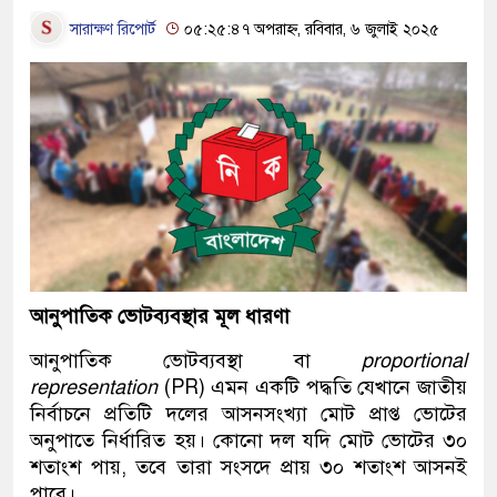
সারাক্ষণ রিপোর্ট
০৫:২৫:৪৭ অপরাহ্ন, রবিবার, ৬ জুলাই ২০২৫
আনুপাতিক ভোটব্যবস্থার মূল ধারণা
আনুপাতিক ভোটব্যবস্থা বা
proportional
representation
(PR) এমন একটি পদ্ধতি যেখানে জাতীয়
নির্বাচনে প্রতিটি দলের আসনসংখ্যা মোট প্রাপ্ত ভোটের
অনুপাতে নির্ধারিত হয়। কোনো দল যদি মোট ভোটের ৩০
শতাংশ পায়, তবে তারা সংসদে প্রায় ৩০ শতাংশ আসনই
পাবে।