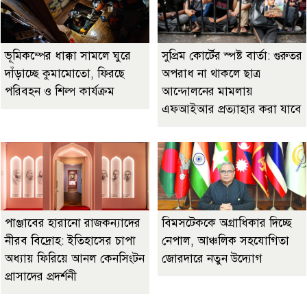
ভূমিকম্পের ধাক্কা সামলে ঘুরে
সুপ্রিম কোর্টের স্পষ্ট বার্তা: গুরুতর
দাঁড়াচ্ছে কুমামোতো, ফিরছে
অপরাধ না থাকলে ছাত্র
পরিবহন ও শিল্প কার্যক্রম
আন্দোলনের মামলায়
এফআইআর প্রত্যাহার করা যাবে
পাঞ্জাবের হারানো রাজকন্যাদের
বিমসটেককে অগ্রাধিকার দিচ্ছে
নীরব বিদ্রোহ: ইতিহাসের চাপা
নেপাল, আঞ্চলিক সহযোগিতা
অধ্যায় ফিরিয়ে আনল কেনসিংটন
জোরদারে নতুন উদ্যোগ
প্রাসাদের প্রদর্শনী