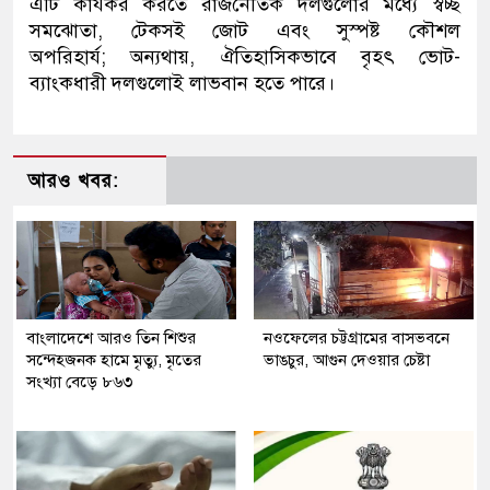
এটি কার্যকর করতে রাজনৈতিক দলগুলোর মধ্যে স্বচ্ছ
সমঝোতা, টেকসই জোট এবং সুস্পষ্ট কৌশল
অপরিহার্য; অন্যথায়, ঐতিহাসিকভাবে বৃহৎ ভোট-
ব্যাংকধারী দলগুলোই লাভবান হতে পারে।
আরও খবর:
বাংলাদেশে আরও তিন শিশুর
নওফেলের চট্টগ্রামের বাসভবনে
সন্দেহজনক হামে মৃত্যু, মৃতের
ভাঙচুর, আগুন দেওয়ার চেষ্টা
সংখ্যা বেড়ে ৮৬৩