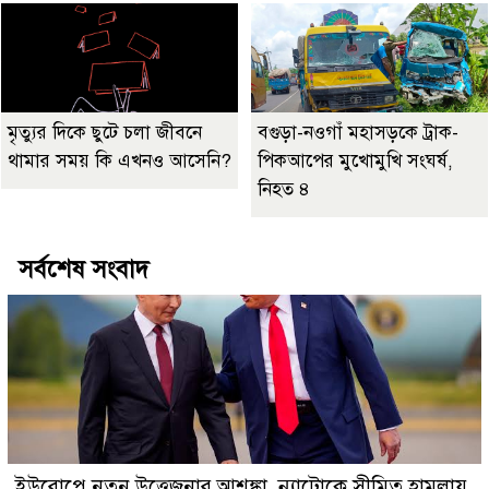
মৃত্যুর দিকে ছুটে চলা জীবনে
বগুড়া-নওগাঁ মহাসড়কে ট্রাক-
থামার সময় কি এখনও আসেনি?
পিকআপের মুখোমুখি সংঘর্ষ,
নিহত ৪
সর্বশেষ সংবাদ
ইউরোপে নতুন উত্তেজনার আশঙ্কা, ন্যাটোকে সীমিত হামলায়