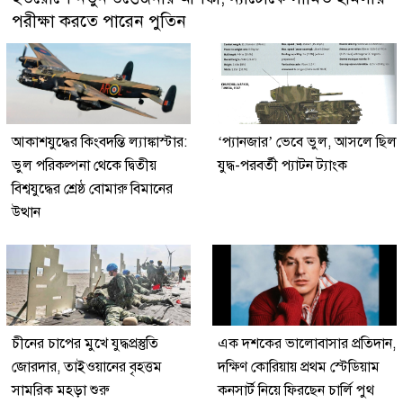
পরীক্ষা করতে পারেন পুতিন
আকাশযুদ্ধের কিংবদন্তি ল্যাঙ্কাস্টার:
‘প্যানজার’ ভেবে ভুল, আসলে ছিল
ভুল পরিকল্পনা থেকে দ্বিতীয়
যুদ্ধ-পরবর্তী প্যাটন ট্যাংক
বিশ্বযুদ্ধের শ্রেষ্ঠ বোমারু বিমানের
উত্থান
চীনের চাপের মুখে যুদ্ধপ্রস্তুতি
এক দশকের ভালোবাসার প্রতিদান,
জোরদার, তাইওয়ানের বৃহত্তম
দক্ষিণ কোরিয়ায় প্রথম স্টেডিয়াম
সামরিক মহড়া শুরু
কনসার্ট নিয়ে ফিরছেন চার্লি পুথ