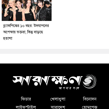
ব্ল্যাকপিঙ্কের ১০ বছর: উদযাপনের
অপেক্ষায় ভক্তরা, কিন্তু বাড়ছে
হতাশা
ফিচার
খেলাধুলা
বিনোদন
লাইফস্টাইল
সারাদেশ
হোমপেজ