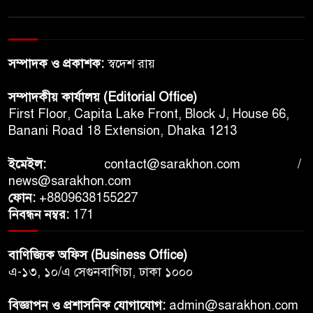
ডেমোক্র্যাটদের মধ্যে ইসরায়েল ও
ইহুদিবিদ্বেষ বিতর্ক নতুন করে
আলোচনায়
সম্পাদক ও প্রকাশক:
স্বদেশ রায়
রেকর্ড আয়, তবু কমছে দর্শক: বদলে
সম্পাদকীয় কার্যালয় (Editorial Office)
যাচ্ছে যুক্তরাষ্ট্রে সিনেমা দেখার
First Floor, Capita Lake Front, Block J, House 66,
অভ্যাস
Banani Road 18 Extension, Dhaka 1213
কিয়েভে রুশ ক্ষেপণাস্ত্র হামলায়
ইমেইল:
contact@sarakhon.com
/
নিহত ১৭, দুর্বল হয়ে পড়ছে
news@sarakhon.com
ইউক্রেনের আকাশ প্রতিরক্ষা
ফোন:
+8809638155227
নিবন্ধন নম্বর:
171
যুক্তরাষ্ট্রের বিমানবন্দরে অভিবাসন
অভিযান ঘিরে উত্তেজনা, আইসিইর
বাণিজ্যিক অফিস (Business Office)
পদক্ষেপে আপত্তি বিমান সংস্থাগুলোর
এ-১৩, ১০/এ সেগুনবাগিচা, ঢাকা ১০০০
বিজ্ঞাপন ও প্রশাসনিক যোগাযোগ:
admin@sarakhon.com