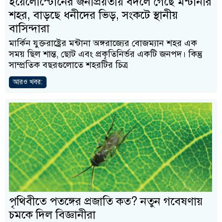
ইয়েলোস্টোনের জনপ্রিয়তায় বদলে গেছে মন্টানার
শহর, বাড়ছে ধনীদের ভিড়, সংকটে স্থানীয়
বাসিন্দারা
মার্কিন যুক্তরাষ্ট্রের মন্টানা অঙ্গরাজ্যের বোজম্যান শহর এক
সময় ছিল শান্ত, ছোট এবং প্রকৃতিনির্ভর একটি জনপদ। কিন্তু
সাম্প্রতিক বছরগুলোতে শহরটির চিত্র
আরও খবর:
পৃথিবীতে পতঙ্গের প্রজাতি কত? নতুন গবেষণায়
চমকে দিল বিজ্ঞানীরা