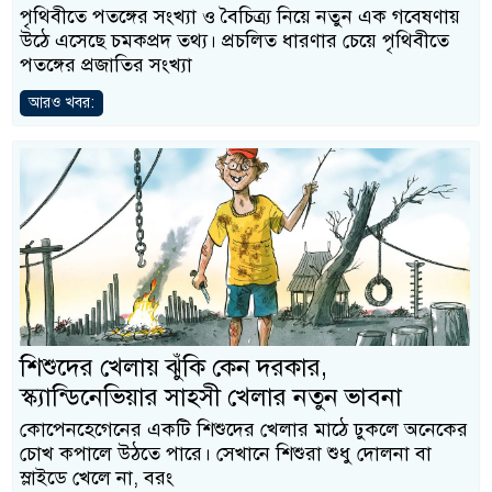
পৃথিবীতে পতঙ্গের সংখ্যা ও বৈচিত্র্য নিয়ে নতুন এক গবেষণায়
উঠে এসেছে চমকপ্রদ তথ্য। প্রচলিত ধারণার চেয়ে পৃথিবীতে
পতঙ্গের প্রজাতির সংখ্যা
আরও খবর:
শিশুদের খেলায় ঝুঁকি কেন দরকার,
স্ক্যান্ডিনেভিয়ার সাহসী খেলার নতুন ভাবনা
কোপেনহেগেনের একটি শিশুদের খেলার মাঠে ঢুকলে অনেকের
চোখ কপালে উঠতে পারে। সেখানে শিশুরা শুধু দোলনা বা
স্লাইডে খেলে না, বরং