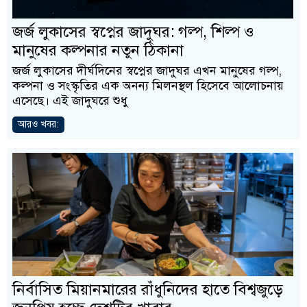
জর্জ লুকাসের স্বপ্নের জাদুঘর: গল্প, শিল্প ও
মানুষের কল্পনার নতুন ঠিকানা
জর্জ লুকাসের দীর্ঘদিনের স্বপ্নের জাদুঘর এখন মানুষের গল্প,
কল্পনা ও সংস্কৃতির এক অনন্য মিলনস্থল হিসেবে আলোচনায়
এসেছে। এই জাদুঘরে শুধু
আরও খবর:
নির্বাসিত মিয়ানমারের রাঁধুনিদের হাতে বিশ্বজুড়ে