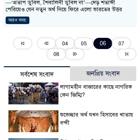
—‘প্রতাপ ডুবিল, শৈবালিনী ডুবিল না’—দেড় শতাব্দী
পেরিয়েও যেন নতুন অর্থ নিয়ে ফিরে এলো ভারতের উত্তর
আরও খবর:
06
04
05
07
08
জনপ্রিয় সংবাদ
সর্বশেষ সংবাদ
লাগামহীন বাজারের কাছে নাগরিক
কেন জিম্মি?
শুভেচ্ছার অর্থ যখন হিসাবের খাতায়
বন্দী