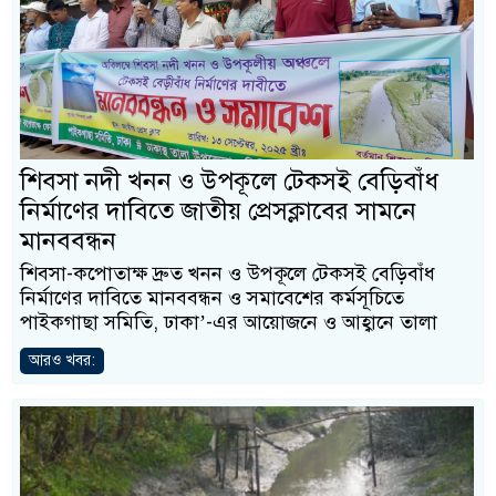
শিবসা নদী খনন ও উপকূলে টেকসই বেড়িবাঁধ
নির্মাণের দাবিতে জাতীয় প্রেসক্লাবের সামনে
মানববন্ধন
শিবসা-কপোতাক্ষ দ্রুত খনন ও উপকূলে টেকসই বেড়িবাঁধ
নির্মাণের দাবিতে মানববন্ধন ও সমাবেশের কর্মসূচিতে
পাইকগাছা সমিতি, ঢাকা’-এর আয়োজনে ও আহ্বানে তালা
আরও খবর: