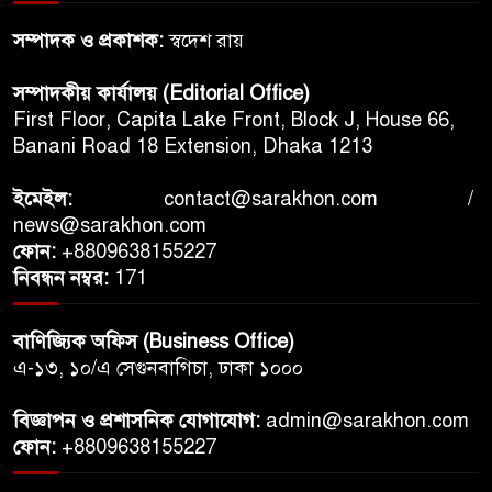
নিহত ১৭, দুর্বল হয়ে পড়ছে
সম্পাদক ও প্রকাশক:
স্বদেশ রায়
ইউক্রেনের আকাশ প্রতিরক্ষা
সম্পাদকীয় কার্যালয় (Editorial Office)
যুক্তরাষ্ট্রের বিমানবন্দরে অভিবাসন
First Floor, Capita Lake Front, Block J, House 66,
অভিযান ঘিরে উত্তেজনা, আইসিইর
Banani Road 18 Extension, Dhaka 1213
পদক্ষেপে আপত্তি বিমান সংস্থাগুলোর
ইমেইল:
contact@sarakhon.com
/
শেখ হাসিনাকে ভারত এই সুযোগ
news@sarakhon.com
কেন দিলো- প্রশ্ন বিএনপির
ফোন:
+8809638155227
নিবন্ধন নম্বর:
171
মৃত্যুদণ্ড সত্ত্বেও দেশে ফেরার
পরিকল্পনার ‘জুয়া’ কেন খেলছেন
বাণিজ্যিক অফিস (Business Office)
শেখ হাসিনা
এ-১৩, ১০/এ সেগুনবাগিচা, ঢাকা ১০০০
বিজ্ঞাপন ও প্রশাসনিক যোগাযোগ:
admin@sarakhon.com
ফোন:
+8809638155227