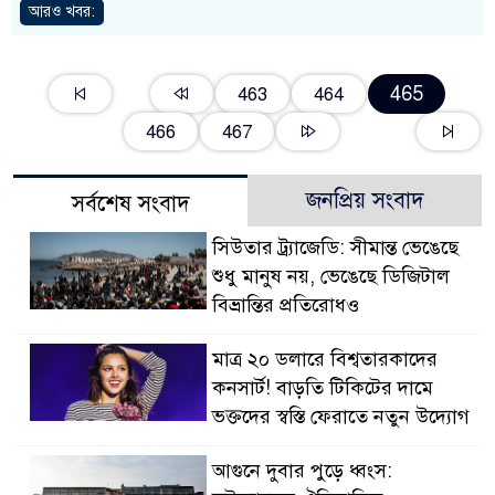
আরও খবর:
465
463
464
466
467
জনপ্রিয় সংবাদ
সর্বশেষ সংবাদ
সিউতার ট্র্যাজেডি: সীমান্ত ভেঙেছে
শুধু মানুষ নয়, ভেঙেছে ডিজিটাল
বিভ্রান্তির প্রতিরোধও
মাত্র ২০ ডলারে বিশ্বতারকাদের
কনসার্ট! বাড়তি টিকিটের দামে
ভক্তদের স্বস্তি ফেরাতে নতুন উদ্যোগ
আগুনে দুবার পুড়ে ধ্বংস: