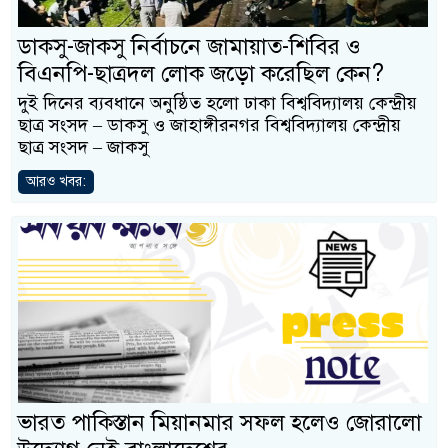
ডাকসু-জাকসু নির্বাচনে জামায়াত-শিবির ও
বিএনপি-ছাত্রদল লোক জড়ো করেছিল কেন?
দুই দিনের ব্যবধানে অনুষ্ঠিত হলো ঢাকা বিশ্ববিদ্যালয় কেন্দ্রীয়
ছাত্র সংসদ – ডাকসু ও জাহাঙ্গীরনগর বিশ্ববিদ্যালয় কেন্দ্রীয়
ছাত্র সংসদ – জাকসু
আরও খবর:
ভারত পাকিস্তান মিয়ানমার সফল হলেও জোরালো