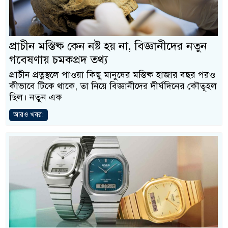
প্রাচীন মস্তিষ্ক কেন নষ্ট হয় না, বিজ্ঞানীদের নতুন
গবেষণায় চমকপ্রদ তথ্য
প্রাচীন প্রত্নস্থলে পাওয়া কিছু মানুষের মস্তিষ্ক হাজার বছর পরও
কীভাবে টিকে থাকে, তা নিয়ে বিজ্ঞানীদের দীর্ঘদিনের কৌতূহল
ছিল। নতুন এক
আরও খবর: