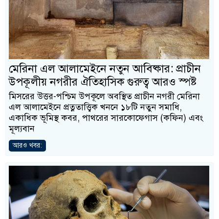
মেরিনা এল আলামেইনে নতুন আবিষ্কার: প্রাচীন
উপকূলীয় নগরীর ঐতিহাসিক গুরুত্ব আরও স্পষ্ট
মিসরের উত্তর-পশ্চিম উপকূলে অবস্থিত প্রাচীন নগরী মেরিনা
এল আলামেইনে প্রত্নতাত্ত্বিক খননে ১৮টি নতুন সমাধি,
একাধিক ভূমিস্থ কবর, পাথরের সারকোফেগাস (কফিন) এবং
মূল্যবান
আরও খবর: