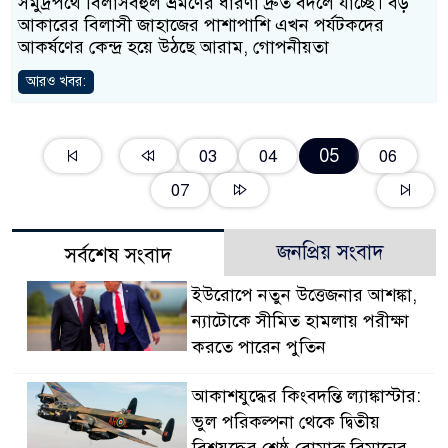
সমুদ্রপথে বিলাসবহুল ভ্রমণের ধারণা দ্রুত বদলে যাচ্ছে। বড়
আকারের বিলাসী জাহাজের পাশাপাশি এখন পর্যটকদের
আকর্ষণের কেন্দ্র হয়ে উঠছে আরাম, গোপনীয়তা
আরও খবর:
05
03
04
06
07
জনপ্রিয় সংবাদ
সর্বশেষ সংবাদ
ইউরোপে নতুন উত্তেজনার আশঙ্কা,
ন্যাটোকে সীমিত হামলায় পরীক্ষা
করতে পারেন পুতিন
আকাশযুদ্ধের কিংবদন্তি ল্যাঙ্কাস্টার:
ভুল পরিকল্পনা থেকে দ্বিতীয়