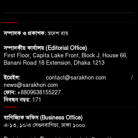
দাপটের গাড়ি থেকে ‘ভয়ের প্রতীক’:
কেন বদলে গেল মাহিন্দ্রা থারের
ভাবমূর্তি?
সম্পাদক ও প্রকাশক:
স্বদেশ রায়
কর্মক্ষেত্রে আহত শ্রমিকদের আইনি
লড়াই কঠিন হয়ে উঠছে,
সম্পাদকীয় কার্যালয় (Editorial Office)
আইনজীবীর সংকটে বাড়ছে ভোগান্তি
First Floor, Capita Lake Front, Block J, House 66,
Banani Road 18 Extension, Dhaka 1213
জাতিসংঘের সামনে তিব্বতি কর্মীর
আত্মাহুতি, নতুন করে আলোচনায়
ইমেইল:
contact@sarakhon.com
/
তিব্বত আন্দোলন
news@sarakhon.com
ফোন:
+8809638155227
ব্ল্যাকপিঙ্কের ১০ বছর: উদযাপনের
নিবন্ধন নম্বর:
171
অপেক্ষায় ভক্তরা, কিন্তু বাড়ছে
হতাশা
বাণিজ্যিক অফিস (Business Office)
এ-১৩, ১০/এ সেগুনবাগিচা, ঢাকা ১০০০