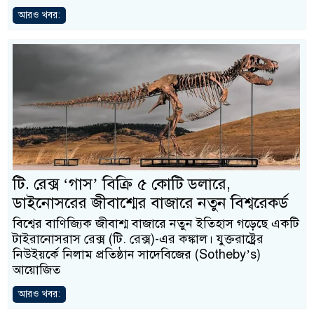
আরও খবর:
টি. রেক্স ‘গাস’ বিক্রি ৫ কোটি ডলারে,
ডাইনোসরের জীবাশ্মের বাজারে নতুন বিশ্বরেকর্ড
বিশ্বের বাণিজ্যিক জীবাশ্ম বাজারে নতুন ইতিহাস গড়েছে একটি
টাইরানোসরাস রেক্স (টি. রেক্স)-এর কঙ্কাল। যুক্তরাষ্ট্রের
নিউইয়র্কে নিলাম প্রতিষ্ঠান সাদেবিজের (Sotheby’s)
আয়োজিত
আরও খবর: