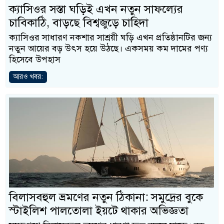
ক্যাসিওর সস্তা ঘড়িই এখন নতুন সাফল্যের
চাবিকাঠি, বাড়ছে বিশ্বজুড়ে চাহিদা
ক্যাসিওর সাধারণ নকশার সাশ্রয়ী ঘড়ি এখন প্রতিষ্ঠানটির জন্য
নতুন আয়ের বড় উৎস হয়ে উঠছে। একসময় কম দামের পণ্য
হিসেবে উপহাস
আরও খবর:
বিলাসবহুল ভ্রমণের নতুন ঠিকানা: সমুদ্রের বুকে
স্টাইলিশ পালতোলা ইয়টে থাকার অভিজ্ঞতা