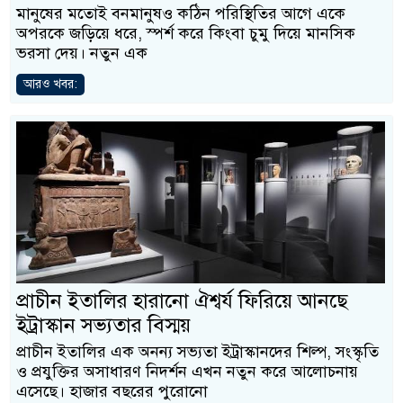
মানুষের মতোই বনমানুষও কঠিন পরিস্থিতির আগে একে
অপরকে জড়িয়ে ধরে, স্পর্শ করে কিংবা চুমু দিয়ে মানসিক
ভরসা দেয়। নতুন এক
আরও খবর:
প্রাচীন ইতালির হারানো ঐশ্বর্য ফিরিয়ে আনছে
ইট্রাস্কান সভ্যতার বিস্ময়
প্রাচীন ইতালির এক অনন্য সভ্যতা ইট্রাস্কানদের শিল্প, সংস্কৃতি
ও প্রযুক্তির অসাধারণ নিদর্শন এখন নতুন করে আলোচনায়
এসেছে। হাজার বছরের পুরোনো