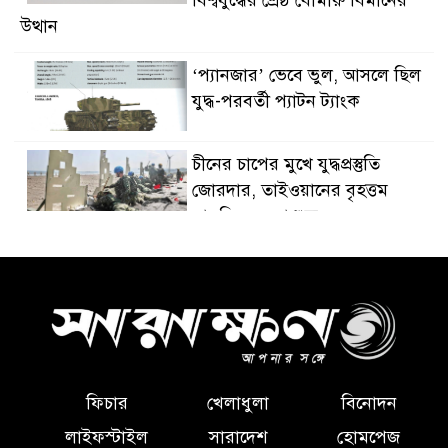
বিশ্বযুদ্ধের শ্রেষ্ঠ বোমারু বিমানের
উত্থান
‘প্যানজার’ ভেবে ভুল, আসলে ছিল
যুদ্ধ-পরবর্তী প্যাটন ট্যাংক
চীনের চাপের মুখে যুদ্ধপ্রস্তুতি
জোরদার, তাইওয়ানের বৃহত্তম
সামরিক মহড়া শুরু
এক দশকের ভালোবাসার প্রতিদান,
দক্ষিণ কোরিয়ায় প্রথম স্টেডিয়াম
কনসার্ট নিয়ে ফিরছেন চার্লি পুথ
রোগীর আস্থা ছাড়া স্বাস্থ্যসেবায়
কৃত্রিম বুদ্ধিমত্তার সফল ব্যবহার
ফিচার
খেলাধুলা
বিনোদন
সম্ভব নয়: সিঙ্গাপুরের স্বাস্থ্যমন্ত্রী
লাইফস্টাইল
সারাদেশ
হোমপেজ