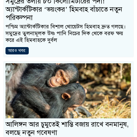
সমুদ্রের তলায় ৮০ কিলোমিটারের পর্দা!
অ্যান্টার্কটিকার ‘ভয়ংকর’ হিমবাহ বাঁচাতে নতুন
পরিকল্পনা
পশ্চিম অ্যান্টার্কটিকার বিশাল থোয়েটস হিমবাহ দ্রুত গলছে।
সমুদ্রের তুলনামূলক উষ্ণ পানি নিচের দিক থেকে বরফ ক্ষয়
করে এই হিমবাহকে দুর্বল
আরও খবর:
আলিঙ্গন আর চুমুতেই শান্তি বজায় রাখে বনমানুষ,
বলছে নতুন গবেষণা