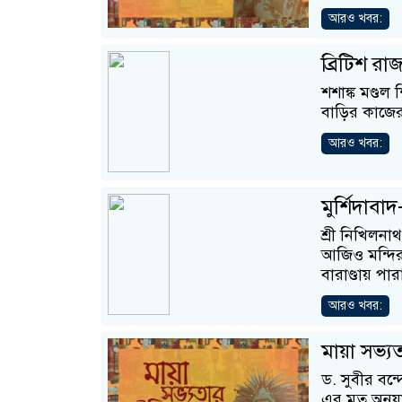
আরও খবর:
ব্রিটিশ রাজ
শশাঙ্ক মণ্ডল
বাড়ির কাজের
আরও খবর:
মুর্শিদাবা
শ্রী নিখিলনাথ
আজিও মন্দির- 
বারাণ্ডায় প
আরও খবর:
মায়া সভ্য
ড. সুবীর বন্
এর মত অনুয