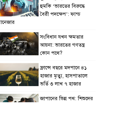
হুমকি ‘ভারতের বিরুদ্ধে
বৈরী পদক্ষেপ’: ফান্ড
্যানেজার
সংবিধান যখন ক্ষমতার
আয়না: ভারতের গণতন্ত্র
কোন পথে?
ফ্রান্সে বছরে মদপানে ৪১
হাজার মৃত্যু, হাসপাতালে
ভর্তি ৩ লাখ ৭ হাজার
জাপানের ভিন্ন পথ: শিশুদের
সামাজিক যোগাযোগমাধ্যম
নিষিদ্ধ নয়, নিরাপদ
্যবহারের লড়াই