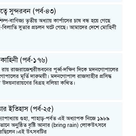
ত্বে সুন্দরবন (পর্ব-৪৩)
শিল্প-বাণিজ্য তৃতীয় অধ্যায় কার্পাসের চাষ বন্ধ হয়ে গেছে
িলাতি সুতার প্রচলন ঘটে গেছে। আমাদের দেশে মোহিনী
ব
দ-কাহিনী (পর্ব-১৭৬)
থ রায় রাজরাজেশ্বরীভবনের পূর্ব্ব-দক্ষিণ দিকে মদনগোপালের
োপালের মূর্তি দারুময়ী। মদনগোপাল রাজসাহীর প্রসিদ্ধ
 উদয়নারায়ণের বিগ্রহ বলিয়া কথিত।
তার ইতিহাস (পর্ব-২৫)
ক
দ্যোপাধ্যায় গুহা, পাহাড়-পর্বত এই অধ্যাপক নিজে ১৯৮৯
ানে অনুষ্ঠিত বৃষ্টি আনার (bring rain) লোকউৎসবে
রেছিলেন।এই উৎসবটির