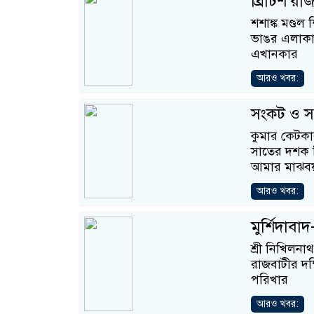
ব্রিটিশ রাজ
শশাঙ্ক মণ্ডল
ভাঙর এলাকা ত
এখানকার
আরও খবর:
সংকট ও সং
কুমার কেটকা
সাতের দশক ছ
আমার মাঝবয
আরও খবর:
মুর্শিদাবা
শ্রী নিখিলনা
রাজবাটীর দক্
পরিখার
আরও খবর: