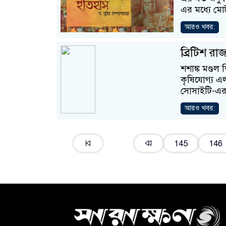
এর মধ্যে মো
আরও খবর:
ব্রিটিশ রাজ
শশাঙ্ক মণ্ডল
কৃষিযোগ্য এ
সোসাইটি-এর 
আরও খবর:
145
146