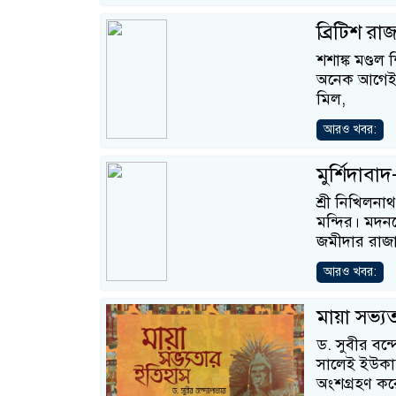
ব্রিটিশ রাজ
শশাঙ্ক মণ্ডল 
অনেক আগেই-ব
মিল,
আরও খবর:
মুর্শিদাবা
শ্রী নিখিলনা
মন্দির। মদনগ
জমীদার রাজা
আরও খবর:
মায়া সভ্য
ড. সুবীর বন্
সালেই ইউকাত
অংশগ্রহণ ক