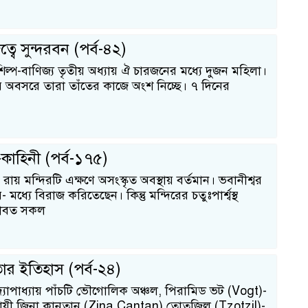
ত্বে সুন্দরবন (পর্ব-৪২)
 শিল্প-বাণিজ্য তৃতীয় অধ্যায় ঐ চারজনের মধ্যে দুজন মহিলা।
 অবসরে তারা তাঁতের কাজে অংশ নিচ্ছে। ৭ দিনের
ম
দ-কাহিনী (পর্ব-১৭৫)
 রায় মন্দিরটি এক্ষণে অসংস্কৃত অবস্থায় বর্তমান। ভবানীশ্বর
মধ্যে বিরাজ করিতেছেন। কিন্তু মন্দিরের চতুঃপার্শ্বস্থ
স
ারাবত সকল
তার ইতিহাস (পর্ব-২৪)
দ্যোপাধ্যায় পাঁচটি ভৌগোলিক অঞ্চল, পিরামিড ভট (Vogt)-
ায়ী জিনা কানতান (Zina Cantan),তোতজিল (Tzotzil)-